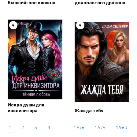
Бывший: все сложно
для золотого дракона
Искра души для
инквизитора
Жажда тебя
1
2
3
4
…
1 978
1 979
1 980