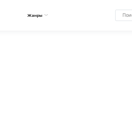
Search
Жанры
for: