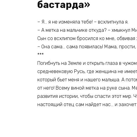
бастарда»
– Я… я не изменяла тебе! – всхлипнула я.
– А метка на мальчике откуда? – хмыкнул Ми
Сын со всхлипом бросился ко мне, обвивая
– Она сама… сама появилась! Мама, прости, 
***
Погибнуть на Земле и открыть глаза в чужо
средневековую Русь, где женщина не имеет
который бьет меня и нашего малыша. А пото
от него! Всему виной метка на руке сына. 
развития истории, чтобы спасти этот мир. Ч
настоящий отец сам найдет нас… и захочет