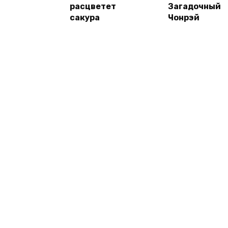
расцветет
Загадочный
сакура
Чонрэй
© 2026 Сфера