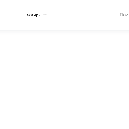
Search
Жанры
for: