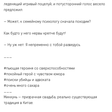
леденящий игривый поцелуй, и потусторонний голос весело
предложил:
— Может, к семейному психологу сначала походим?
Как будто у него нервы крепче будут!
— Ну уж нет. Я непременно с тобой разведусь.
___
#пьющая героиня со сверхспособностями
#покойный герой с чувством юмора
#поиски убийцы и адвоката
#очень много сахара
___
Минхунь — призрачная свадьба, реально существующая
традиция в Китае.