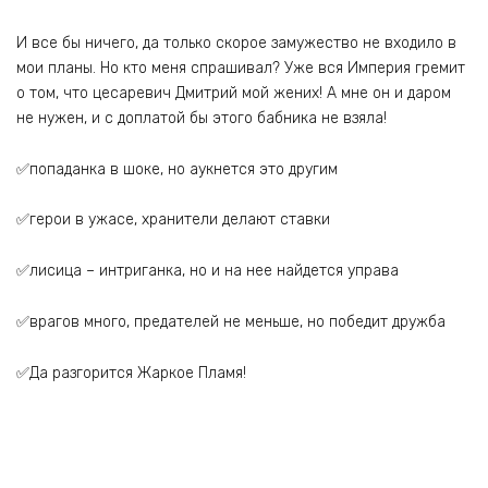
И все бы ничего, да только скорое замужество не входило в
мои планы. Но кто меня спрашивал? Уже вся Империя гремит
о том, что цесаревич Дмитрий мой жених! А мне он и даром
не нужен, и с доплатой бы этого бабника не взяла!
✅попаданка в шоке, но аукнется это другим
✅герои в ужасе, хранители делают ставки
✅лисица – интриганка, но и на нее найдется управа
✅врагов много, предателей не меньше, но победит дружба
✅Да разгорится Жаркое Пламя!