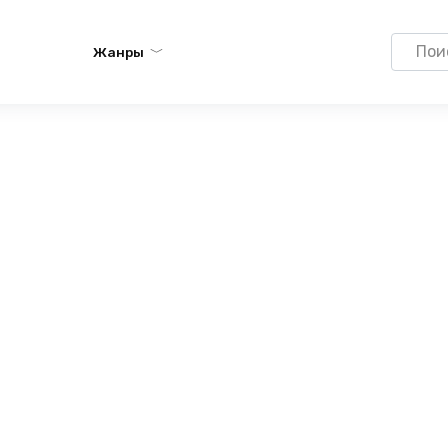
Search
Жанры
for: