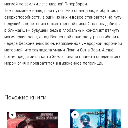
магией по землям легендарной Гипербореи.
Тем временем нашедшие путь в мир солнца люди обретают
сверхспособности, а один из них и вовсе становится на путь,
ведущий к обретению божественной силы. Она понадобится
в ближайшем будущем, ведь в глобальный конфликт втянуты
магические расы, а над Вселенной нависла угроза гибели в
череде бесконечных войн, навязанных чужеродной морочной
материей, что завладела умами Локи и Сына Зари. А ещё
богам предстоит спасти Землю, иначе планета соединится с
миром огня и превратится в выжженное пепелище.
Похожие книги