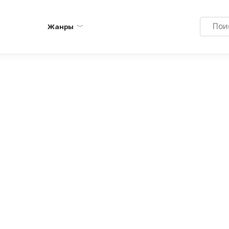
Search
Жанры
for: