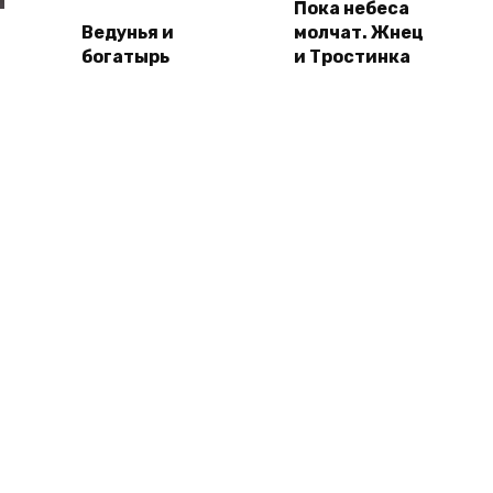
Пока небеса
Ведунья и
молчат. Жнец
богатырь
и Тростинка