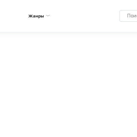
Search
Жанры
for: