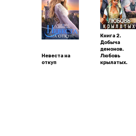
Книга 2.
Добыча
демонов.
Невеста на
Любовь
откуп
крылатых.