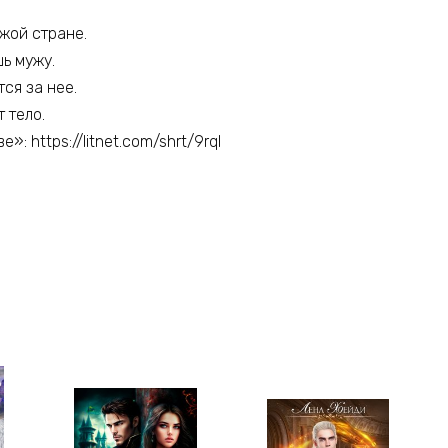
ужой стране.
ь мужу.
ся за нее.
 тело.
: https://litnet.com/shrt/9rql