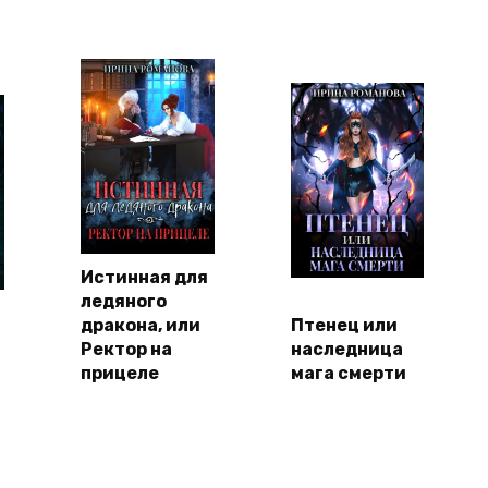
Истинная для
ледяного
дракона, или
Птенец или
Ректор на
наследница
ы
прицеле
мага смерти