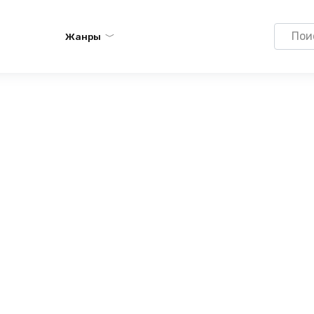
Search
Жанры
for: