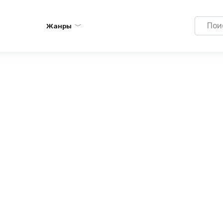
Search
Жанры
for: