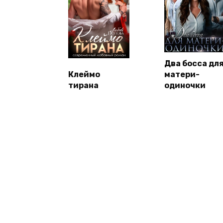
Два босса дл
Клеймо
матери-
тирана
одиночки