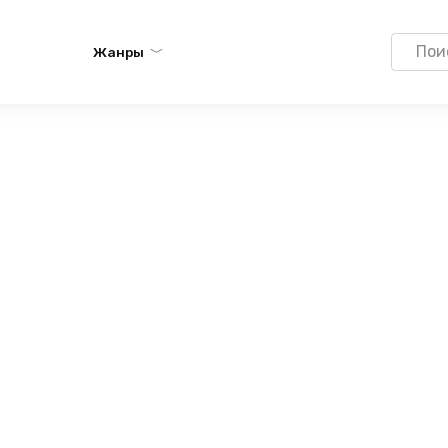
Search
Жанры
for: