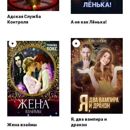
Адская Служба
Контроля
А не как Лёнька!
Я, два вампира и
Жена взаймы
дракон