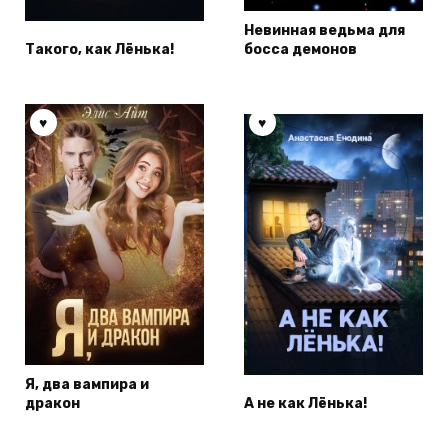
Невинная ведьма для
Такого, как Лёнька!
босса демонов
Я, два вампира и
дракон
А не как Лёнька!