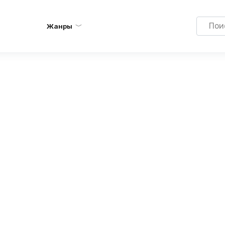
Search
Жанры
for: