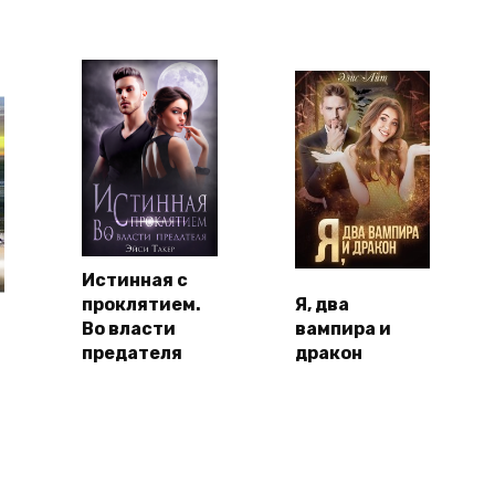
Истинная с
проклятием.
Я, два
Во власти
вампира и
предателя
дракон