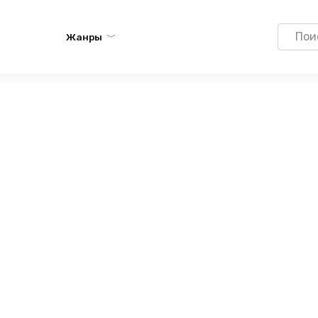
Search
Жанры
for: