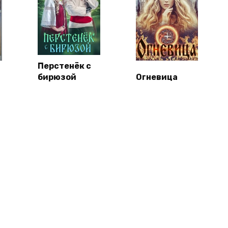
Перстенёк с
бирюзой
Огневица