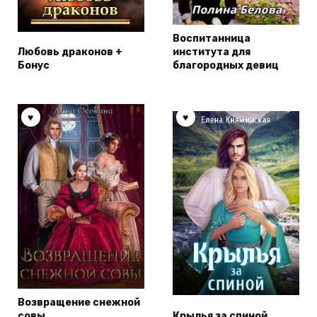
Воспитанница
Любовь драконов +
института для
Бонус
благородных девиц
Возвращение снежной
совы
Крылья за спиной