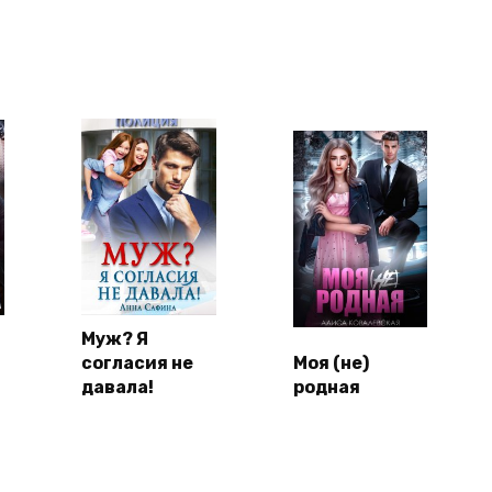
Муж? Я
согласия не
Моя (не)
давала!
родная