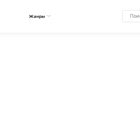
Search
Жанры
for: