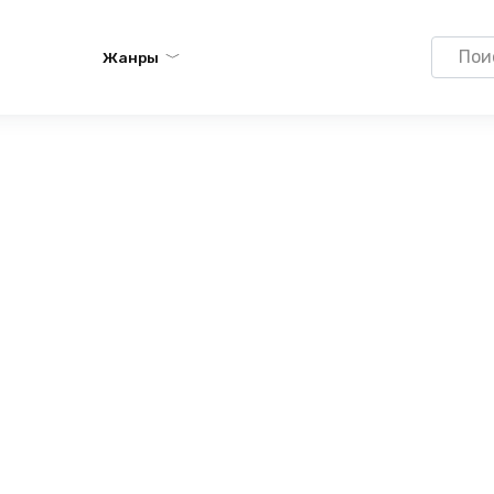
Search
Жанры
for: