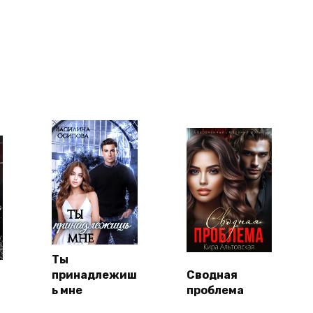
Ты
принадлежиш
Сводная
ь мне
проблема