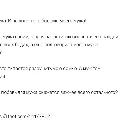
ка. И не кого-то, а бывшую моего мужа!
о мужа своим, а врач запретил шокировать её правдой.
во всех бедах, а ещё подговорила моего мужа
её.
сто пытается разрушить мою семью. А муж тем
гии…
я любовь для мужа окажется важнее всего остального?
/litnet.com/shrt/SPCZ