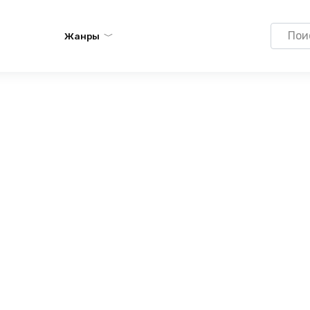
Search
Жанры
for: