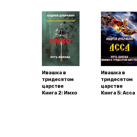
Ивашка в
Ивашка в
тридесятом
тридесятом
царстве
царстве
Книга 2: Имхо
Книга 5: Асса