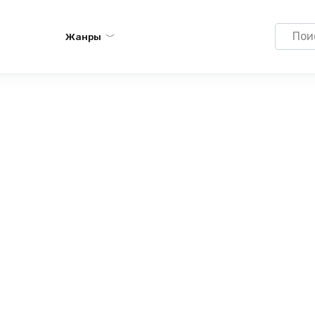
Search
Жанры
for: