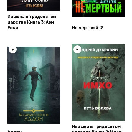
Ивашка в тридесятом
царстве Книга 3: Азм
Есьм
Не мертвый-2
Ивашка в тридесятом