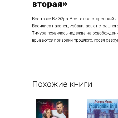
вторая»
Все та же Ви Эйра. Все тот же старенький 
Василиса наконец избавилась от страшного
Тимура появилась надежда на освобождение
врываются призраки прошлого, грозя разр
Похожие книги