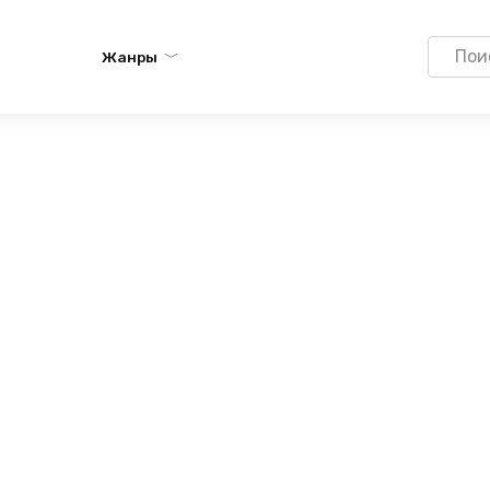
Search
Жанры
for: