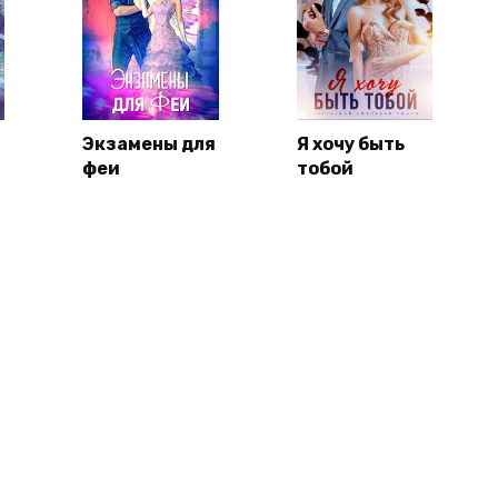
Экзамены для
Я хочу быть
феи
тобой