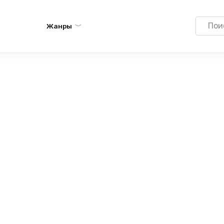
Search
Жанры
for: