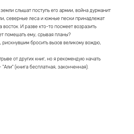
е земли слышат поступь его армии, война дурманит
епи, северные леса и южные пески принадлежат
а восток. И разве кто-то посмеет возразить
ет помешать ему, срывая планы?
м, рискнувшим бросить вызов великому вождю,
трыве от других книг, но я рекомендую начать
 "Али" (книга бесплатная, законченная).