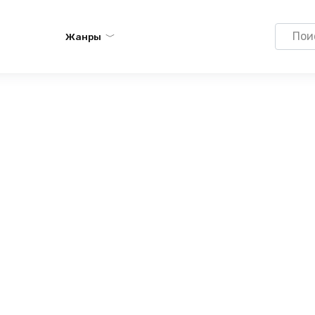
Search
Жанры
for: