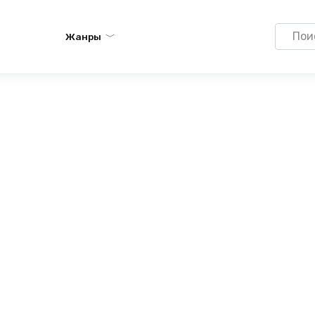
Search
Жанры
for: