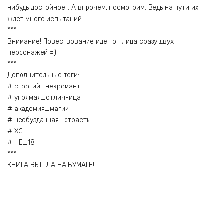
нибудь достойное… А впрочем, посмотрим. Ведь на пути их
ждёт много испытаний…
***
Внимание! Повествование идёт от лица сразу двух
персонажей =)
***
Дополнительные теги:
# строгий_некромант
# упрямая_отличница
# академия_магии
# необузданная_страсть
# ХЭ
# НЕ_18+
***
КНИГА ВЫШЛА НА БУМАГЕ!