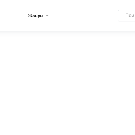
Search
Жанры
for: