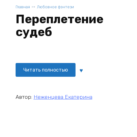
Главная
Любовное фэнтези
Переплетение
судеб
Читать полностью
Автор:
Неженцева Екатерина