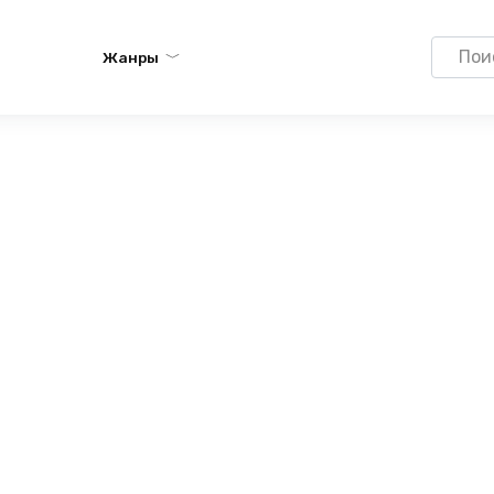
Search
Жанры
for: