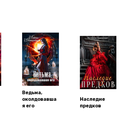
Ведьма,
околдовавша
Наследие
я его
предков