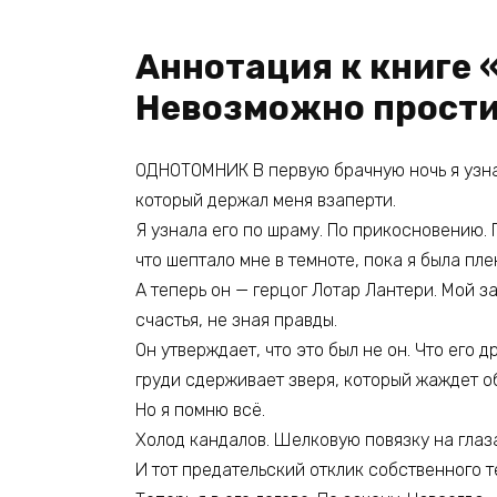
Аннотация к книге 
Невозможно прост
ОДНОТОМНИК В первую брачную ночь я узнал
который держал меня взаперти.
Я узнала его по шраму. По прикосновению. 
что шептало мне в темноте, пока я была пл
А теперь он — герцог Лотар Лантери. Мой за
счастья, не зная правды.
Он утверждает, что это был не он. Что его 
груди сдерживает зверя, который жаждет о
Но я помню всё.
Холод кандалов. Шелковую повязку на глаза
И тот предательский отклик собственного т