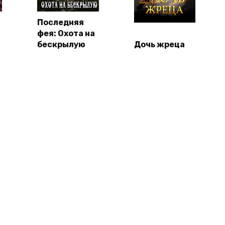
Последняя
фея: Охота на
бескрылую
Дочь жреца