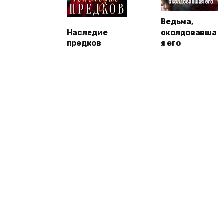
Ведьма,
Наследие
околдовавша
предков
я его