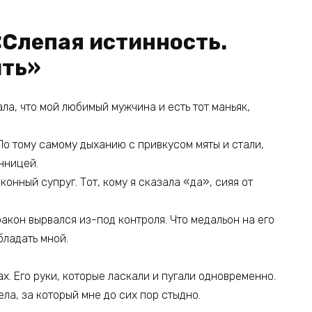
«Слепая истинность.
ить»
а, что мой любимый мужчина и есть тот маньяк,
По тому самому дыханию с привкусом мяты и стали,
енницей.
конный супруг. Тот, кому я сказала «да», сияя от
дракон вырвался из-под контроля. Что медальон на его
бладать мной.
х. Его руки, которые ласкали и пугали одновременно.
ела, за который мне до сих пор стыдно.