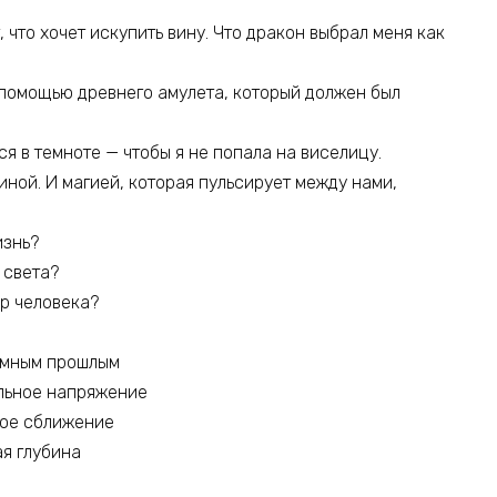
, что хочет искупить вину. Что дракон выбрал меня как
 С помощью древнего амулета, который должен был
ся в темноте — чтобы я не попала на виселицу.
виной. И магией, которая пульсирует между нами,
изнь?
 света?
ор человека?
тёмным прошлым
альное напряжение
ное сближение
я глубина