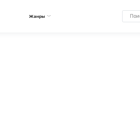
Search
Жанры
for: