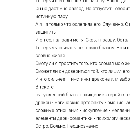
Теперь я в его логове. По закону. Навсегда.
Он не даст мне развод. Не отпустит. Говорит
истинную пару.
А я… я только что ослепила его. Случайно.
защитить.
И он солгал ради меня. Скрыл правду. Остал
Теперь мы связаны не только браком. Но и 
словно живая.
Смогу ли я простить того, кто сломал мою ж
Сможет ли он довериться той, кто лишил его
И что сильнее — инстинкт дракона или выб
В тексте:
вынужденный брак • похищение • герой с 
дракон • магические артефакты • эмоцион
сложные отношения • искупление • медлен
элементы дарк-романтики • психологическа
Остро. Больно. Неоднозначно.