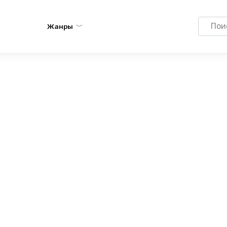
Search
Жанры
for: