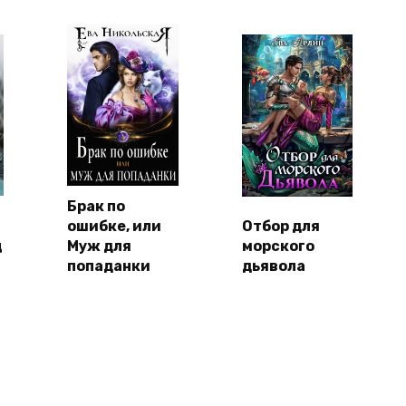
Брак по
ошибке, или
Отбор для
ц
Муж для
морского
попаданки
дьявола