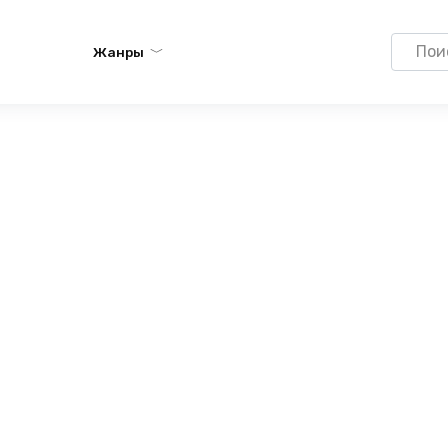
Search
Жанры
for: