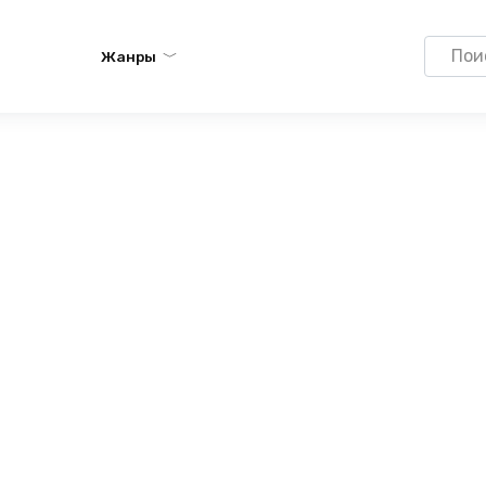
Search
Жанры
for: