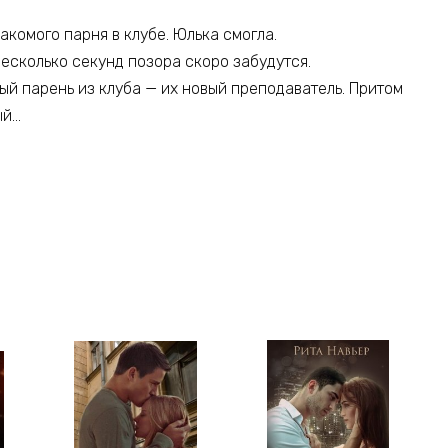
комого парня в клубе. Юлька смогла.
 несколько секунд позора скоро забудутся.
мый парень из клуба — их новый преподаватель. Притом
ый…