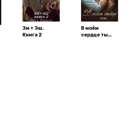
Эм + Эш.
В моём
Книга 2
сердце ты…