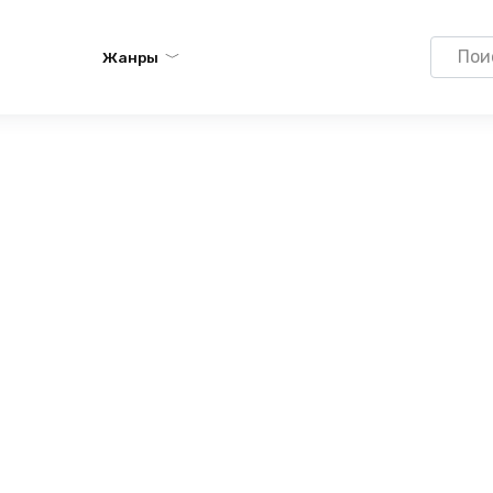
Search
Жанры
for: