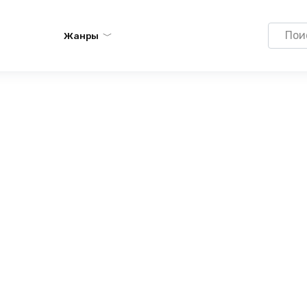
Search
Жанры
for: