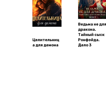
Ведьма не дл
дракона.
Тайный сыск
Целительниц
Ронфэйда.
а для демона
Дело 3