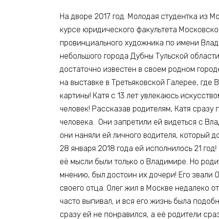
На дворе 2017 год. Молодая студентка из М
курсе юридического факультета Московског
провинциального художника по имени Влад
небольшого города Дубны Тульской области!
достаточно известен в своем родном город
на выставке в Третьяковской Галерее, где
картины! Катя с 13 лет увлекаюсь искусств
человек! Рассказав родителям, Катя сразу п
человека. Они запретили ей видеться с Вла
они наняли ей личного водителя, который д
28 января 2018 года ей исполнилось 21 год!
её мысли были только о Владимире. Но роди
мнению, был достоин их дочери! Его звали 
своего отца. Олег жил в Москве недалеко о
часто выпивал, и вся его жизнь была подоб
сразу ей не понравился, а её родители сра