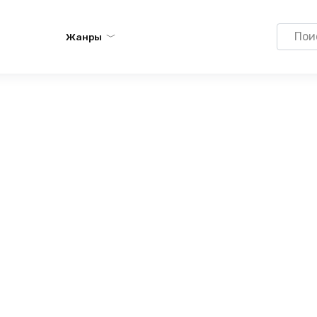
Search
Жанры
for: