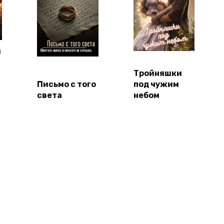
я
Тройняшки
Письмо с того
под чужим
света
небом