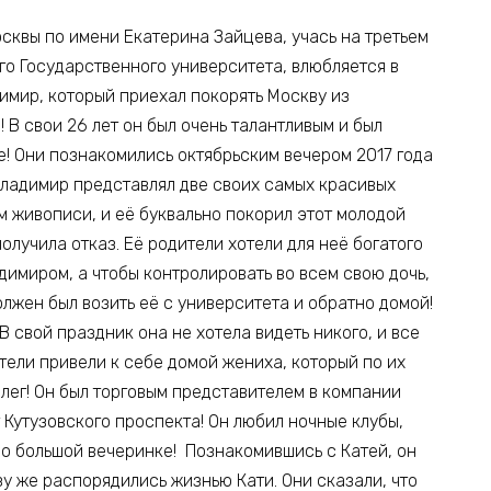
осквы по имени Екатерина Зайцева, учась на третьем
о Государственного университета, влюбляется в
имир, который приехал покорять Москву из
 В свои 26 лет он был очень талантливым и был
е! Они познакомились октябрьским вечером 2017 года
 Владимир представлял две своих самых красивых
ом живописи, и её буквально покорил этот молодой
олучила отказ. Её родители хотели для неё богатого
димиром, а чтобы контролировать во всем свою дочь,
олжен был возить её с университета и обратно домой!
 В свой праздник она не хотела видеть никого, и все
тели привели к себе домой жениха, который по их
Олег! Он был торговым представителем в компании
т Кутузовского проспекта! Он любил ночные клубы,
но большой вечеринке! Познакомившись с Катей, он
зу же распорядились жизнью Кати. Они сказали, что