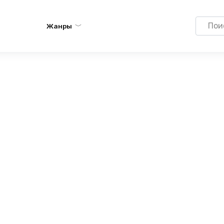
Search
Жанры
for: