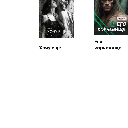
Его
Хочу ещё
корневище