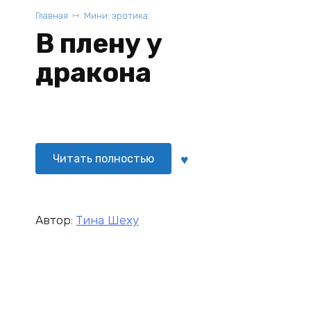
Главная
Мини: эротика
В плену у
дракона
Читать полностью
Автор:
Тина Шеху