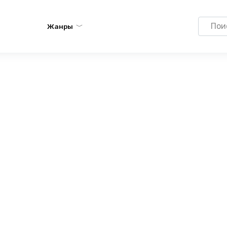
Search
Жанры
for: