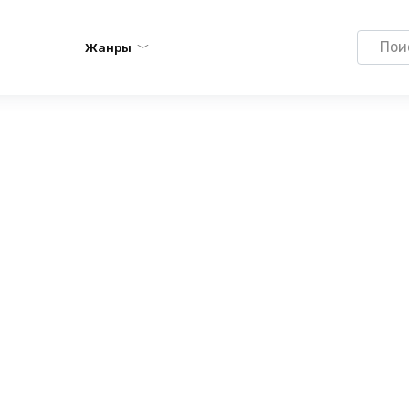
Search
Жанры
for: