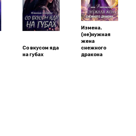
Измена.
(не)нужная
жена
Со вкусом яда
снежного
на губах
дракона