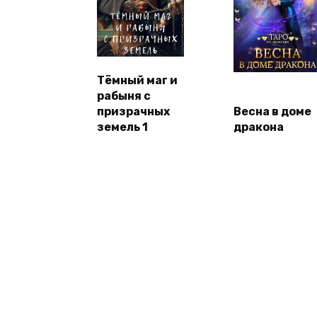
Тёмный маг и
рабыня с
призрачных
Весна в доме
земель 1
дракона