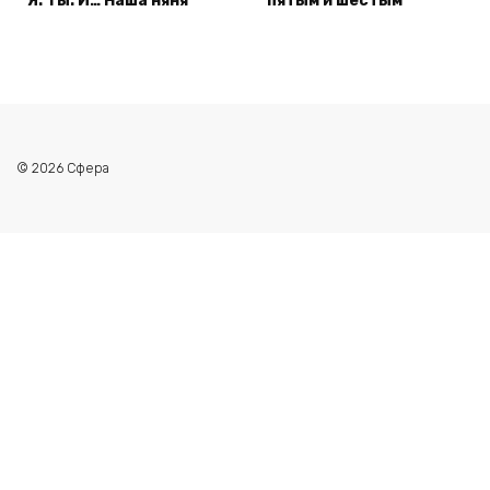
Я. Ты. И… Наша няня
пятым и шестым
© 2026 Сфера