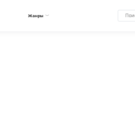
Search
Жанры
for: