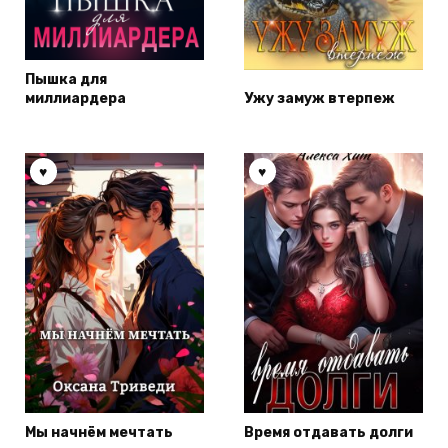
Пышка для
миллиардера
Ужу замуж втерпеж
Мы начнём мечтать
Время отдавать долги