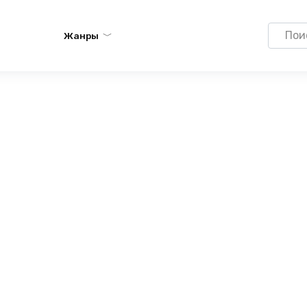
Search
Жанры
for: