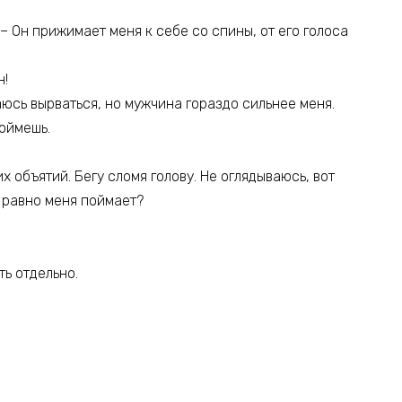
 – Он прижимает меня к себе со спины, от его голоса
н!
аюсь вырваться, но мужчина гораздо сильнее меня.
поймешь.
их объятий. Бегу сломя голову. Не оглядываюсь, вот
е равно меня поймает?
ть отдельно.