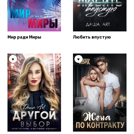
Мир ради Миры
Любить впустую