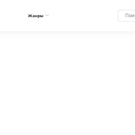
Search
Жанры
for: