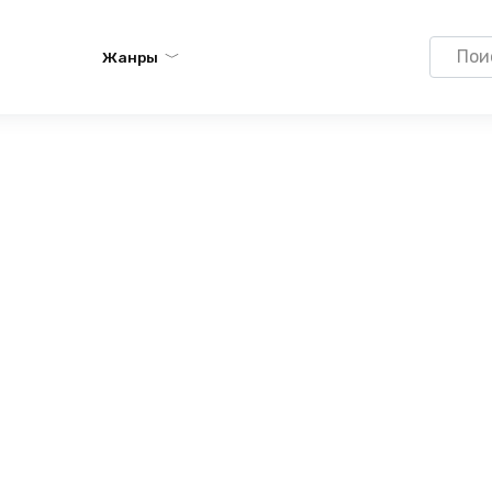
Search
Жанры
for: