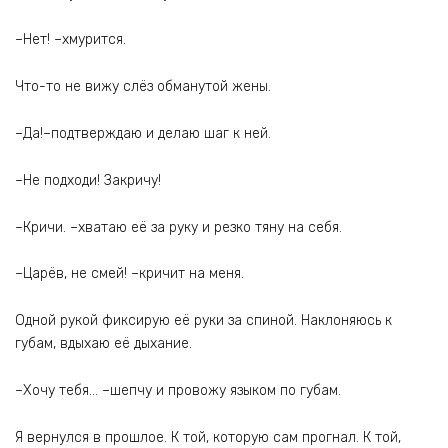
–Нет! –хмурится.
Что-то не вижу слёз обманутой жены.
–Да!–подтверждаю и делаю шаг к ней.
–Не подходи! Закричу!
–Кричи. –хватаю её за руку и резко тяну на себя.
–Царёв, не смей! –кричит на меня.
Одной рукой фиксирую её руки за спиной. Наклоняюсь к
губам, вдыхаю её дыхание.
–Хочу тебя… –шепчу и провожу языком по губам.
Я вернулся в прошлое. К той, которую сам прогнал. К той,