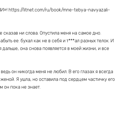
https://litnet.com/ru/book/mne-tebya-navyazali-
не сказав ни слова. Опустила меня на самое дно.
быть ее: бухал как не в себя и т***ал разных телок. И
я дальше, она снова появляется в моей жизни, и все
ведь он никогда меня не любил. В его глазах я всегда
женой. Я ушла, но оставила под сердцем частичку его
м он пока не знает.