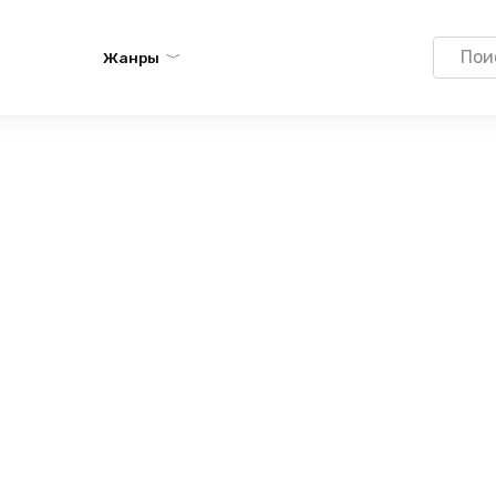
Search
Жанры
for: