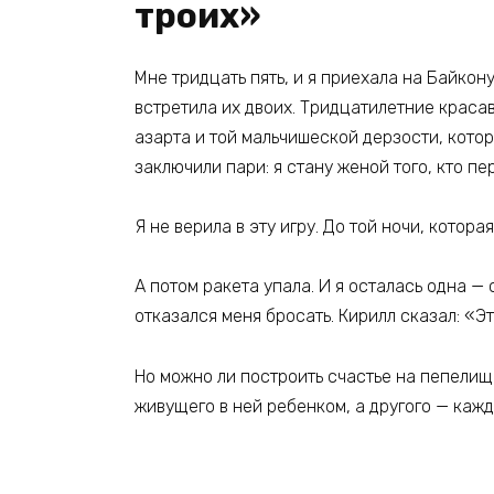
троих»
Мне тридцать пять, и я приехала на Байкону
встретила их двоих. Тридцатилетние краса
азарта и той мальчишеской дерзости, котор
заключили пари: я стану женой того, кто пе
Я не верила в эту игру. До той ночи, котора
А потом ракета упала. И я осталась одна — 
отказался меня бросать. Кирилл сказал: «Э
Но можно ли построить счастье на пепелищ
живущего в ней ребенком, а другого — каж