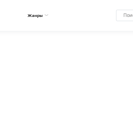
Search
Жанры
for: