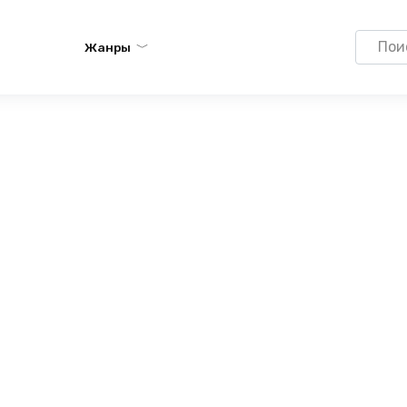
Search
Жанры
for: