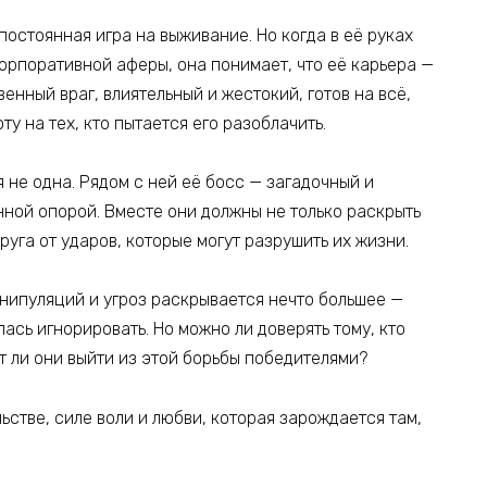
постоянная игра на выживание. Но когда в её руках
рпоративной аферы, она понимает, что её карьера —
венный враг, влиятельный и жестокий, готов на всё,
ту на тех, кто пытается его разоблачить.
 не одна. Рядом с ней её босс — загадочный и
нной опорой. Вместе они должны не только раскрыть
руга от ударов, которые могут разрушить их жизни.
нипуляций и угроз раскрывается нечто большее —
лась игнорировать. Но можно ли доверять тому, кто
т ли они выйти из этой борьбы победителями?
ьстве, силе воли и любви, которая зарождается там,